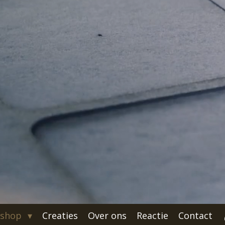
shop
Creaties
Over ons
Reactie
Contact