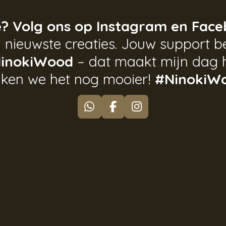
e? Volg ons op Instagram en Face
 nieuwste creaties. Jouw support be
inokiWood
– dat maakt mijn dag 
ken we het nog mooier!
#NinokiW
W
F
I
h
a
n
a
c
s
t
e
t
s
b
a
A
o
g
p
o
r
p
k
a
m