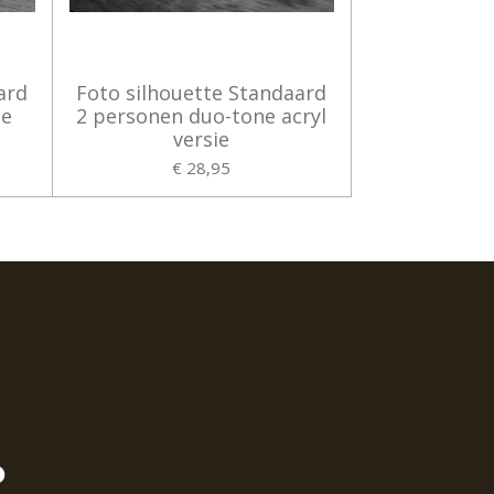
ard
Foto silhouette Standaard
ie
2 personen duo-tone acryl
versie
€ 28,95
?