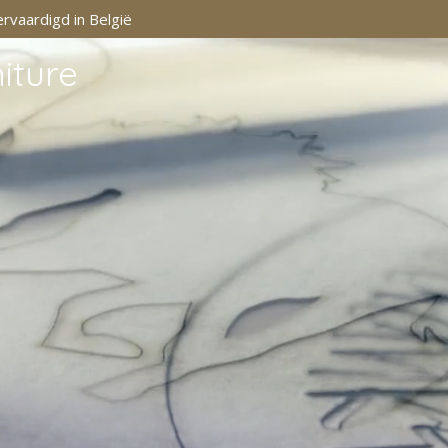
rvaardigd in België
iture