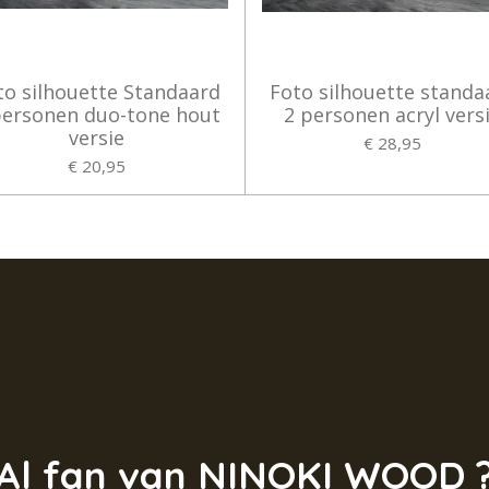
to silhouette Standaard
Foto silhouette standa
personen duo-tone hout
2 personen acryl vers
versie
€ 28,95
€ 20,95
Al fan van NINOKI WOOD 