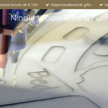
kosten boven de € 100
Gepersonaliseerde gifts
Ve
Ninoki Wood Gifts & Furn