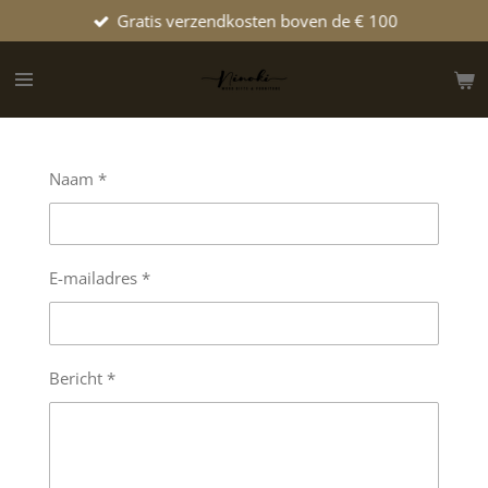
Gratis verzendkosten boven de € 100
Ga
direct
naar
de
hoofdinhoud
Naam *
E-mailadres *
Bericht *