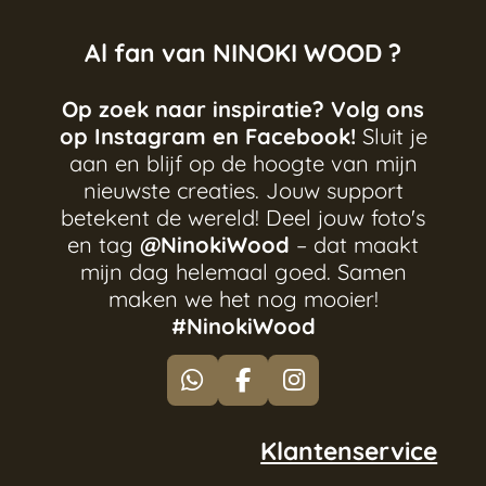
Al fan van NINOKI WOOD ?
Op zoek naar inspiratie? Volg ons
op Instagram en Facebook!
Sluit je
aan en blijf op de hoogte van mijn
nieuwste creaties. Jouw support
betekent de wereld! Deel jouw foto's
en tag
@NinokiWood
– dat maakt
mijn dag helemaal goed. Samen
maken we het nog mooier!
#NinokiWood
W
F
I
h
a
n
a
c
s
Klantenservice
t
e
t
s
b
a