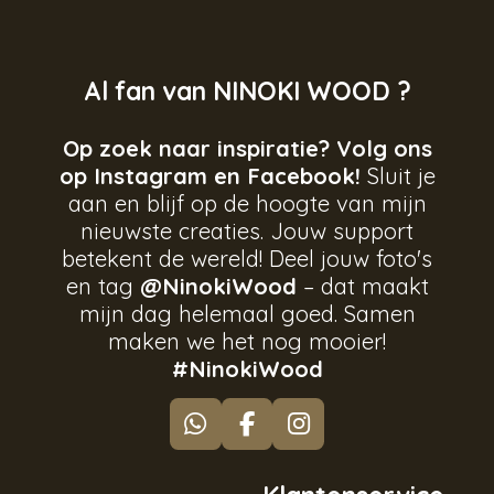
Al fan van NINOKI WOOD ?
Op zoek naar inspiratie? Volg ons
op Instagram en Facebook!
Sluit je
aan en blijf op de hoogte van mijn
nieuwste creaties. Jouw support
betekent de wereld! Deel jouw foto's
en tag
@NinokiWood
– dat maakt
mijn dag helemaal goed. Samen
maken we het nog mooier!
#NinokiWood
W
F
I
h
a
n
a
c
s