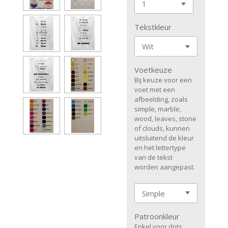
Tekstkleur
Voetkeuze
Bij keuze voor een
voet met een
afbeelding, zoals
simple, marble,
wood, leaves, stone
of clouds, kunnen
uitsluitend de kleur
en het lettertype
van de tekst
worden aangepast.
Patroonkleur
Enkel voor dots,