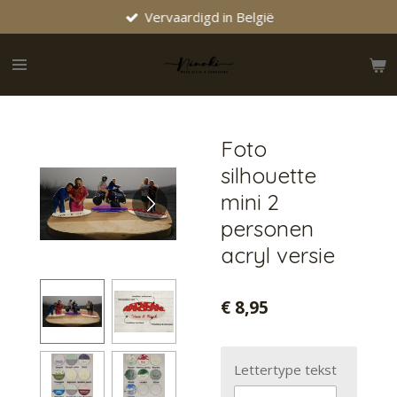
Vervaardigd in België
Ga
direct
naar
de
hoofdinhoud
Foto
silhouette
mini 2
personen
acryl versie
€ 8,95
Lettertype tekst