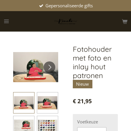
Gepersonaliseerde gifts
Ga
direct
naar
de
hoofdinhoud
Fotohouder
met foto en
inlay hout
patronen
Nieuw
€ 21,95
Voetkeuze