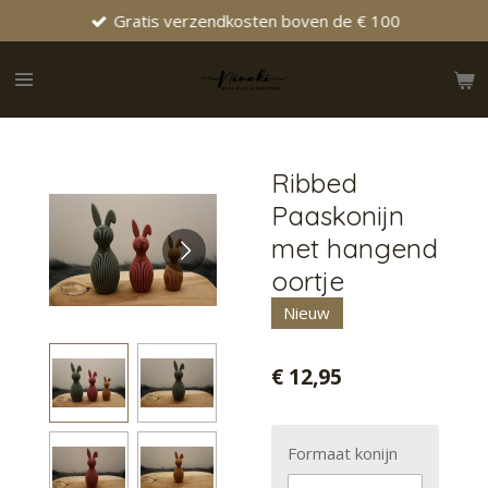
Gratis verzendkosten boven de € 100
Ga
direct
naar
de
hoofdinhoud
Ribbed
Paaskonijn
met hangend
oortje
Nieuw
€ 12,95
Formaat konijn