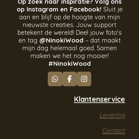
Op zoek naar inspiratie? Volg ons
op Instagram en Facebook!
Sluit je
aan en blijf op de hoogte van mijn
nieuwste creaties. Jouw support
betekent de wereld! Deel jouw foto's
en tag
@NinokiWood
– dat maakt
mijn dag helemaal goed. Samen
maken we het nog mooier!
#NinokiWood
W
F
I
h
a
n
a
c
s
Klantenservice
t
e
t
s
b
a
Levering
A
o
g
p
o
r
p
k
a
Contact
m