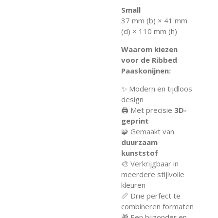
Small
37 mm (b) × 41 mm
(d) × 110 mm (h)
Waarom kiezen
voor de Ribbed
Paaskonijnen:
✨ Modern en tijdloos
design
🖨️ Met precisie
3D-
geprint
🧩 Gemaakt van
duurzaam
kunststof
🎨 Verkrijgbaar in
meerdere stijlvolle
kleuren
📏 Drie perfect te
combineren formaten
🎁 Een bijzonder en