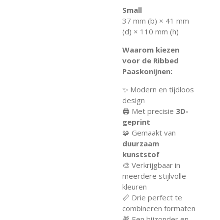
Small
37 mm (b) × 41 mm
(d) × 110 mm (h)
Waarom kiezen
voor de Ribbed
Paaskonijnen:
✨ Modern en tijdloos
design
🖨️ Met precisie
3D-
geprint
🧩 Gemaakt van
duurzaam
kunststof
🎨 Verkrijgbaar in
meerdere stijlvolle
kleuren
📏 Drie perfect te
combineren formaten
🎁 Een bijzonder en