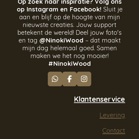
Op zoek naar inspiratie? Volg ons
op Instagram en Facebook!
Sluit je
aan en blijf op de hoogte van mijn
nieuwste creaties. Jouw support
betekent de wereld! Deel jouw foto's
en tag
@NinokiWood
– dat maakt
mijn dag helemaal goed. Samen
maken we het nog mooier!
#NinokiWood
W
F
I
h
a
n
a
c
s
Klantenservice
t
e
t
s
b
a
Levering
A
o
g
p
o
r
p
k
a
Contact
m