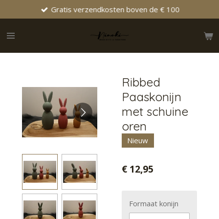
Gratis verzendkosten boven de € 100
Ga
direct
naar
de
hoofdinhoud
Ribbed
Paaskonijn
met schuine
oren
Nieuw
€ 12,95
Formaat konijn