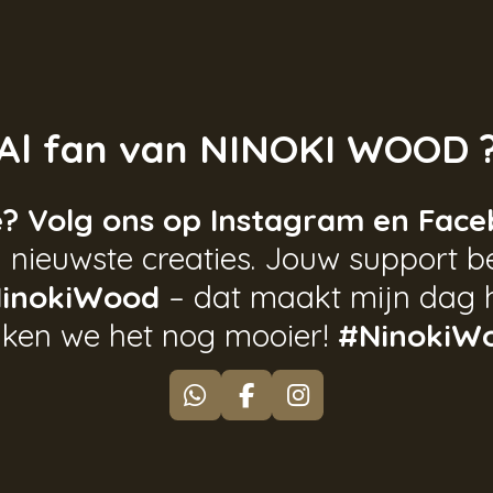
Al fan van NINOKI WOOD 
e? Volg ons op Instagram en Face
 nieuwste creaties. Jouw support be
inokiWood
– dat maakt mijn dag 
ken we het nog mooier!
#NinokiW
W
F
I
h
a
n
a
c
s
t
e
t