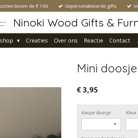
kosten boven de € 100
Gepersonaliseerde gifts
Ve
Ninoki Wood Gifts & Furn
shop
Creaties
Over ons
Reactie
Contact
Mini doosj
€ 3,95
Keuze doosje
Kleur