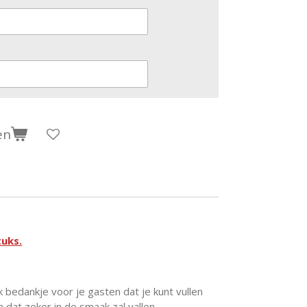
en
tuks.
k bedankje voor je gasten dat je kunt vullen
n dat zeker in de smaak zal vallen.