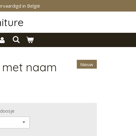
rvaardigd in België
iture
e met naam
Nieuw
 doosje