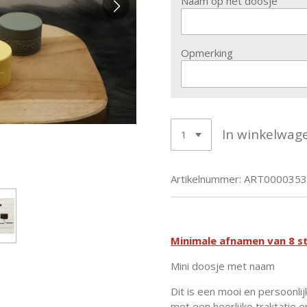
Naam op het doosje
Opmerking
In winkelwag
Artikelnummer:
ART0000353
Minimale afnamen van 8 s
Mini doosje met naam
Dit is een mooi en persoonlij
met een heerlijke traktatie e