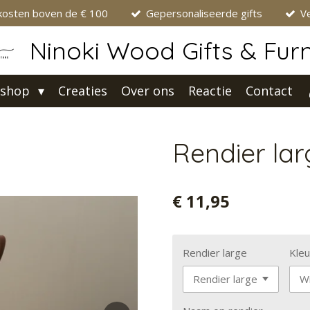
kosten boven de € 100
Gepersonaliseerde gifts
Ve
Ninoki Wood Gifts & Furn
shop
Creaties
Over ons
Reactie
Contact
Rendier lar
€ 11,95
Rendier large
Kleu