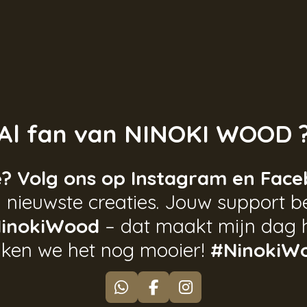
Al fan van NINOKI WOOD 
e? Volg ons op Instagram en Face
 nieuwste creaties. Jouw support be
inokiWood
– dat maakt mijn dag 
ken we het nog mooier!
#NinokiW
W
F
I