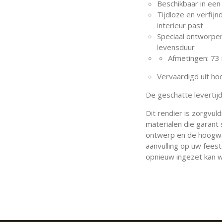
Beschikbaar in een
Tijdloze en verfijn
interieur past
Speciaal ontworpen
levensduur
Afmetingen: 7
Vervaardigd uit h
De geschatte levertij
Dit rendier is zorgvul
materialen die garant 
ontwerp en de hoogwaa
aanvulling op uw feest
opnieuw ingezet kan w