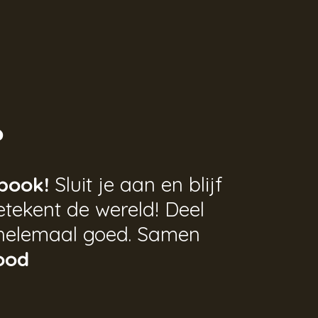
?
book!
Sluit je aan en blijf
tekent de wereld! Deel
helemaal goed. Samen
ood