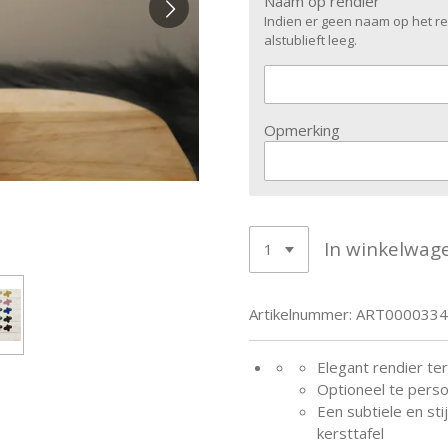
Naam op rendier
Indien er geen naam op het ren
alstublieft leeg.
Opmerking
In winkelwag
Artikelnummer:
ART0000334
Elegant rendier te
Optioneel te pers
Een subtiele en sti
kersttafel