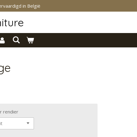
rvaardigd in België
iture
ge
r rendier