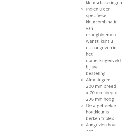
kleurschakeringen
Indien u een
specifieke
kleurcombinatie
van
droogbloemen
wenst, kunt u
dit aangeven in
het
opmerkingenveld
bij uw
bestelling
Afmetingen:
200 mm breed
x 70 mm diep x
238 mm hoog
De afgebeelde
houtkleur is
berken triplex
Aangezien hout
een