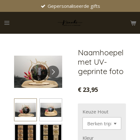
Gepersonaliseerde gifts
Ga
direct
naar
de
hoofdinhoud
Naamhoepel
met UV-
geprinte foto
€ 23,95
Keuze Hout
Kleur