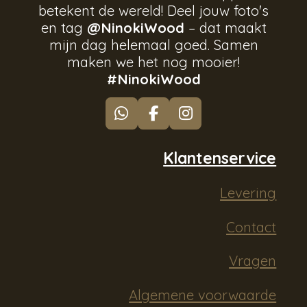
betekent de wereld! Deel jouw foto's
en tag
@NinokiWood
– dat maakt
mijn dag helemaal goed. Samen
maken we het nog mooier!
#NinokiWood
W
F
I
h
a
n
a
c
s
Klantenservice
t
e
t
s
b
a
Levering
A
o
g
p
o
r
p
k
a
Contact
m
Vragen
Algemene voorwaarde