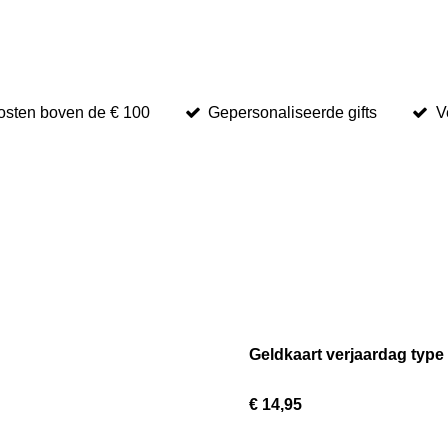
osten boven de € 100
Gepersonaliseerde gifts
V
Geldkaart verjaardag type
€ 14,95