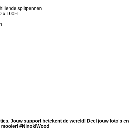
hillende splitpennen
D x 100H
n
aties. Jouw support betekent de wereld! Deel jouw foto's en
 mooier!
#NinokiWood