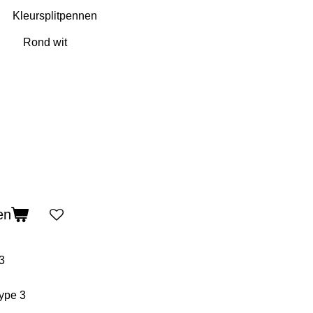
Kleursplitpennen
en
3
type 3