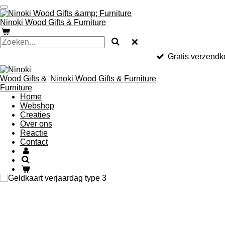
Ga
direct
Ninoki Wood Gifts & Furniture
naar
de
hoofdinhoud
Gratis verzendk
Ninoki Wood Gifts & Furniture
Home
Webshop
Creaties
Over ons
Reactie
Contact