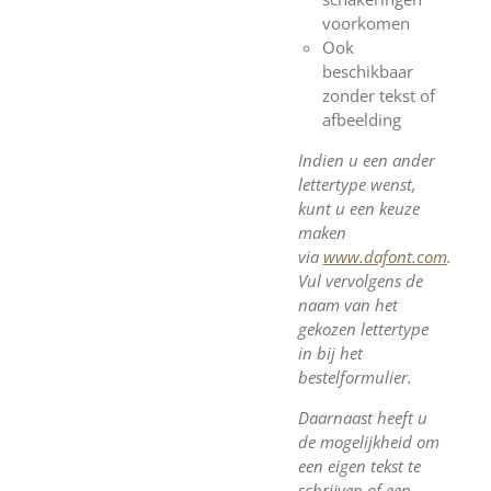
voorkomen
Ook
beschikbaar
zonder tekst of
afbeelding
Indien u een ander
lettertype wenst,
kunt u een keuze
maken
via
www.dafont.com
.
Vul vervolgens de
naam van het
gekozen lettertype
in bij het
bestelformulier.
Daarnaast heeft u
de mogelijkheid om
een eigen tekst te
schrijven of een