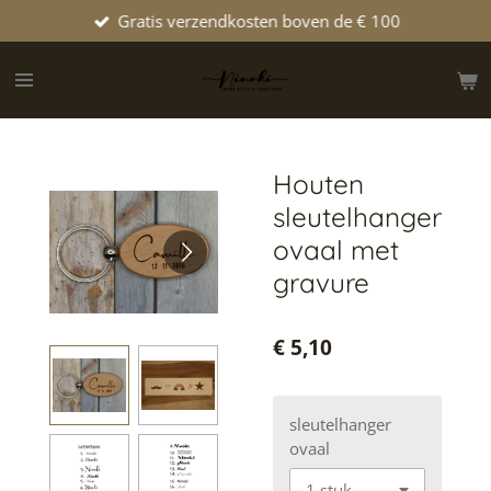
Gratis verzendkosten boven de € 100
Ga
direct
naar
de
hoofdinhoud
Houten
sleutelhanger
ovaal met
gravure
€ 5,10
sleutelhanger
ovaal