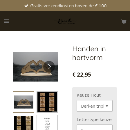
Gratis verzendkosten boven de € 100
Ga
direct
naar
de
hoofdinhoud
Handen in
hartvorm
€ 22,95
Keuze Hout
Lettertype keuze