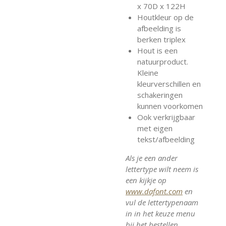
x 70D x 122H
Houtkleur op de
afbeelding is
berken triplex
Hout is een
natuurproduct.
Kleine
kleurverschillen en
schakeringen
kunnen voorkomen
Ook verkrijgbaar
met eigen
tekst/afbeelding
Als je een ander
lettertype wilt neem is
een kijkje op
www.dafont.com
en
vul de lettertypenaam
in in het keuze menu
bij het bestellen.