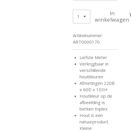
In
winkelwagen
Artikelnummer:
ART0000170
Liefste Meter
Verkrijgbaar in
verschillende
houtkleuren
Afmetingen 220B
x 60D x 103H
Houtkleur op de
afbeelding is
berken triplex
Hout is een
natuurproduct.
Kleine