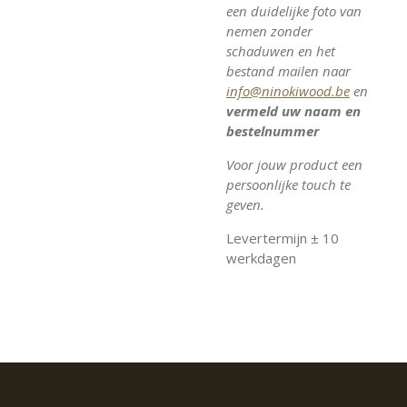
een duidelijke foto van
nemen zonder
schaduwen en het
bestand mailen naar
info@ninokiwood.be
en
vermeld uw naam en
bestelnummer
Voor jouw product een
persoonlijke touch te
geven.
Levertermijn ± 10
werkdagen