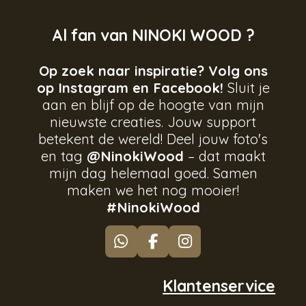
Al fan van NINOKI WOOD ?
Op zoek naar inspiratie? Volg ons
op Instagram en Facebook!
Sluit je
aan en blijf op de hoogte van mijn
nieuwste creaties. Jouw support
betekent de wereld! Deel jouw foto's
en tag
@NinokiWood
– dat maakt
mijn dag helemaal goed. Samen
maken we het nog mooier!
#NinokiWood
W
F
I
h
a
n
a
c
s
Klantenservice
t
e
t