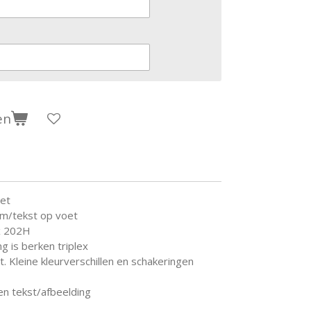
en
et
am/tekst op voet
x 202H
g is berken triplex
. Kleine kleurverschillen en schakeringen
en tekst/afbeelding