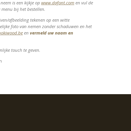
t neem is een kijkje op
www.dafont.com
en vul de
 menu bij het bestellen.
rijven/afbeelding tekenen op een witte
elijke foto van nemen zonder schaduwen en het
nokiwood.be
en
vermeld uw naam en
lijke touch te geven.
n