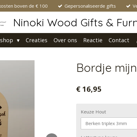
kosten boven de € 100
Gepersonaliseerde gifts
Ve
Ninoki Wood Gifts & Furn
shop
Creaties
Over ons
Reactie
Contact
Bordje mijn
€ 16,95
Keuze Hout