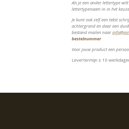
Als je een ander lettertype wil
lettertypenaam in in het keuze
Je kunt ook zelf een tekst sch
achtergrond en daar een duid
bestand mailen naar
info@ni
bestelnummer
Voor jouw product een persoon
Levertermijn ± 10 werkdage