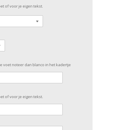
et of voor je eigen tekst.
 voet noteer dan blanco in het kadertje
et of voor je eigen tekst.