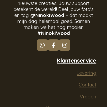
nieuwste creaties. Jouw support
betekent de wereld! Deel jouw foto's
en tag
@NinokiWood
– dat maakt
mijn dag helemaal goed. Samen
maken we het nog mooier!
#NinokiWood
W
F
I
h
a
n
a
c
s
Klantenservice
t
e
t
s
b
a
Levering
A
o
g
p
o
r
p
k
a
Contact
m
Vragen