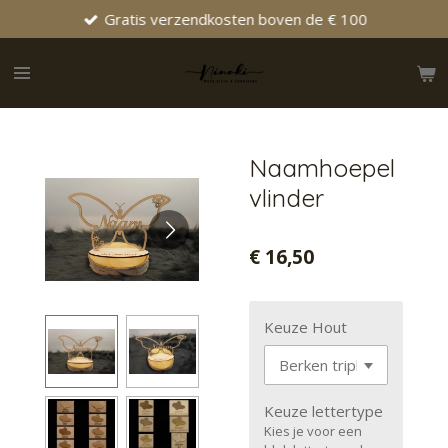
Gratis verzendkosten boven de € 100
Ga
direct
naar
de
hoofdinhoud
Naamhoepel
vlinder
€ 16,50
Keuze Hout
Keuze lettertype
Kies je voor een