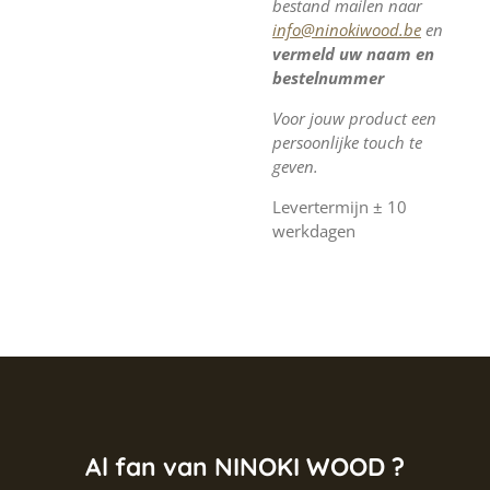
bestand mailen naar
info@ninokiwood.be
en
vermeld uw naam en
bestelnummer
Voor jouw product een
persoonlijke touch te
geven.
Levertermijn ± 10
werkdagen
Al fan van NINOKI WOOD ?