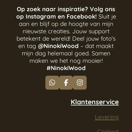
Op zoek naar inspiratie? Volg ons
op Instagram en Facebook!
Sluit je
aan en blijf op de hoogte van mijn
nieuwste creaties. Jouw support
betekent de wereld! Deel jouw foto's
en tag
@NinokiWood
– dat maakt
mijn dag helemaal goed. Samen
maken we het nog mooier!
#NinokiWood
W
F
I
h
a
n
a
c
s
Klantenservice
t
e
t
s
b
a
Levering
A
o
g
p
o
r
p
k
a
Contact