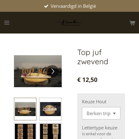
Vervaardigd in België
Ga
direct
naar
de
hoofdinhoud
Top juf
zwevend
€ 12,50
Keuze Hout
Lettertype keuze
Is enkel voor de