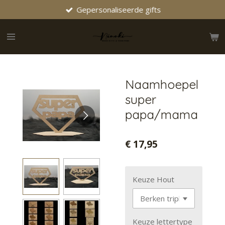
Gepersonaliseerde gifts
Ga
direct
naar
de
hoofdinhoud
Naamhoepel
super
papa/mama
€ 17,95
Keuze Hout
Keuze lettertype