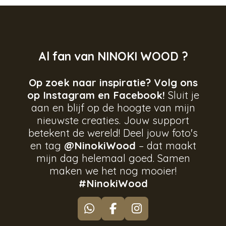
Al fan van NINOKI WOOD ?
Op zoek naar inspiratie? Volg ons
op Instagram en Facebook!
Sluit je
aan en blijf op de hoogte van mijn
nieuwste creaties. Jouw support
betekent de wereld! Deel jouw foto's
en tag
@NinokiWood
– dat maakt
mijn dag helemaal goed. Samen
maken we het nog mooier!
#NinokiWood
W
F
I
h
a
n